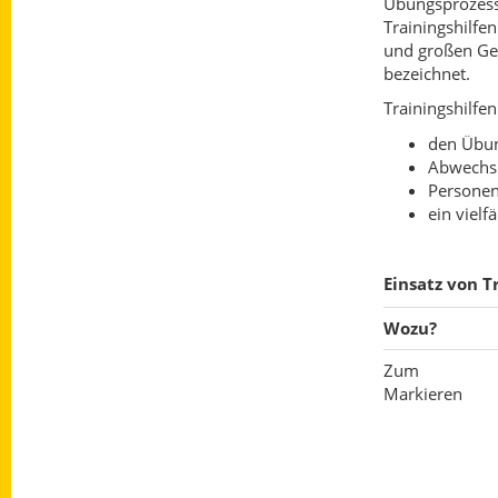
Übungsprozess 
Trainingshilfen
und großen Ge
bezeichnet.
Trainingshilf
den Übun
Abwechsl
Personen
ein vielf
Einsatz von T
Wozu?
Zum
Markieren