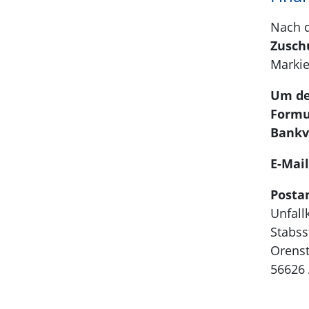
Nach d
Zuschu
Markier
Um de
Formul
Bankv
E-Mail
Posta
Unfall
Stabss
Orenst
56626