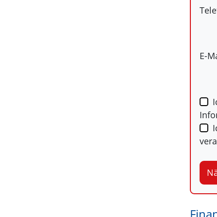
Tel
E-Ma
I
Info
vera
Nä
Fina