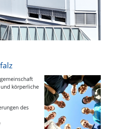
falz
gsgemeinschaft
 und körperliche
derungen des
e