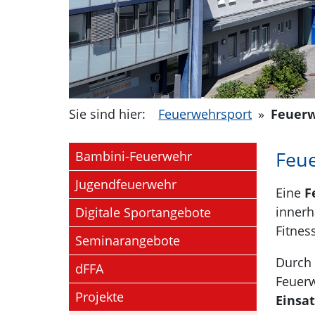
Sie sind hier:
Feuerwehrsport
»
Feuerw
Feue
Bambini-Feuerwehr
Jugendfeuerwehr
Eine
F
innerh
Digitale Sportangebote
Fitnes
Seminarangebote
Durch 
dFFA
Feuerw
Projekte
Einsat