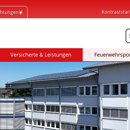
Kontraststar
chtungen
 Home
F
Versicherte & Leistungen
Feuerwehrspo