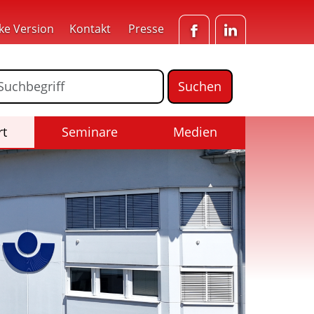
ke Version
Kontakt
Presse
Facebook
LinkedIn
ormular für die Volltextsuche
Suchbegriff
(Aktiv)
rt
Seminare
Medien