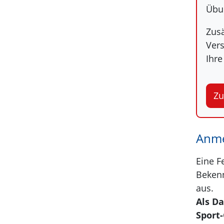
Übu
Zusä
Vers
Ihre
Zu
Anme
Eine F
Bekenn
aus.
Als Da
Sport