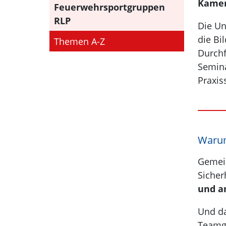
Kamer
Feuerwehrsportgruppen
RLP
Die Un
die Bi
Themen A-Z
Durchf
Semina
Praxis
Warum
Gemein
Sicher
und a
Und da
Teamge