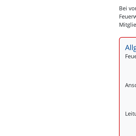
Bei vo
Feuerw
Mitgli
Al
Feu
Ansc
Lei