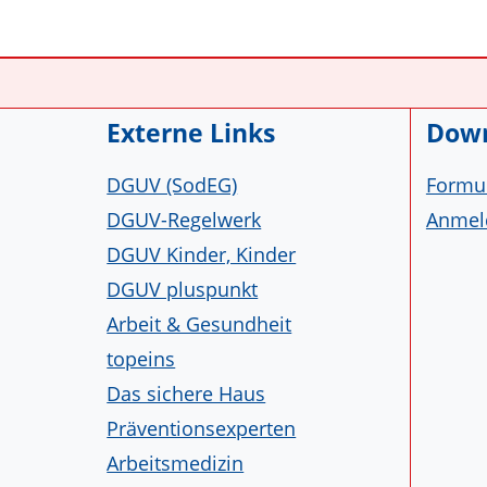
Service Informationen
Externe Links
Down
DGUV (SodEG)
Formul
DGUV-Regelwerk
Anmeld
DGUV Kinder, Kinder
DGUV pluspunkt
Arbeit & Gesundheit
topeins
Das sichere Haus
Präventionsexperten
Arbeitsmedizin