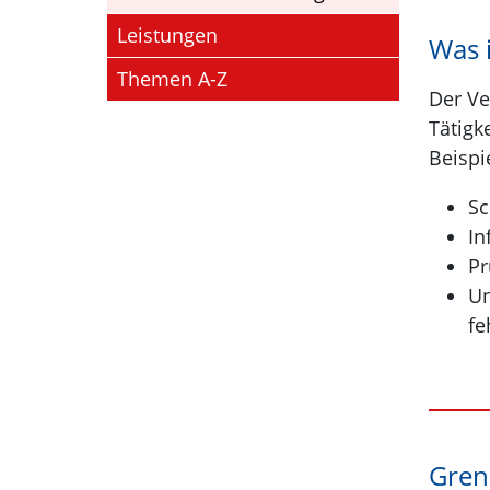
Leistungen
Was i
Themen A-Z
Der Ve
Tätigk
Beispie
Sc
In
Pr
Un
fe
Gren