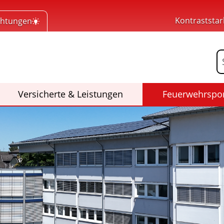
Kontraststar
chtungen
 Home
F
(Aktiv)
Versicherte & Leistungen
Feuerwehrspo