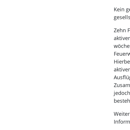
Kein g
gesell
Zehn F
aktive
wöchen
Feuer
Hierbe
aktive
Ausflü
Zusam
jedoch
besteh
Weiter
Inform