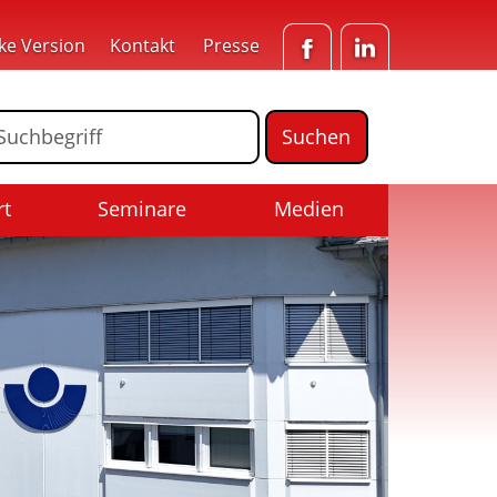
ke Version
Kontakt
Presse
Facebook
LinkedIn
ormular für die Volltextsuche
Suchbegriff
rt
Seminare
Medien