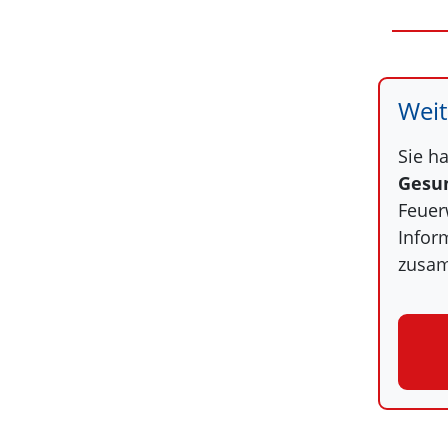
Weit
Sie h
Gesu
Feuer
Infor
zusam