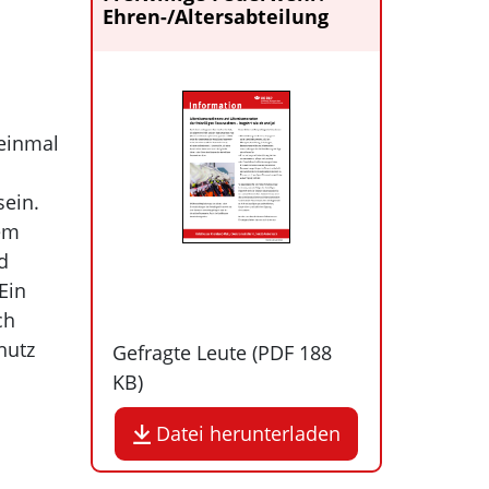
Ehren-/Altersabteilung
 einmal
ein.
em
d
Ein
ch
hutz
Gefragte Leute (PDF
188
KB
)
Datei herunterladen